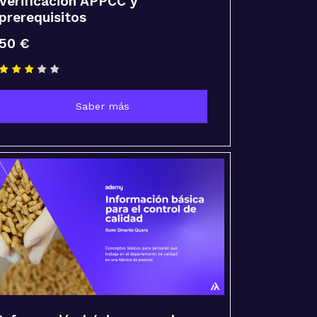
Verificación APPCC y
prerequisitos
50 €
Saber más