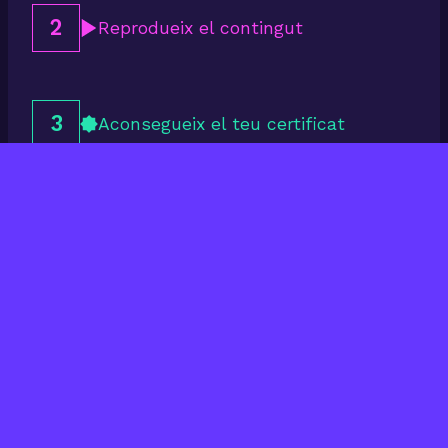
2
Reprodueix el contingut
3
Aconsegueix el teu certificat
Últims cursos