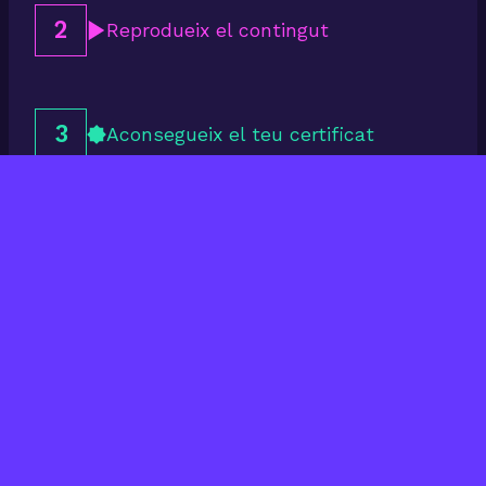
2
Reprodueix el contingut
3
Aconsegueix el teu certificat
Últims cursos